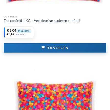
CONFETTI
Zak confetti 1 KG – Veelkleurige papieren confetti
€
6,04
INCL. BTW
€
4,99
EXCL. BTW
TOEVOEGEN