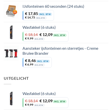
was:
is:
€ 240,79.
€ 216,59.
IJsfonteinen 60 seconden (24 stuks)
€
17,85
INCL. BTW
€
14,75
EXCL. BTW
Wasfakkel (6 stuks)
Oorspronkelijke
Huidige
€
18,14
€
12,09
INCL. BTW
prijs
prijs
€
9,99
EXCL. BTW
was:
is:
€ 18,14.
€ 12,09.
Aansteker ijsfonteinen en sterretjes - Creme
Brulee Brander
€
8,46
INCL. BTW
€
6,99
EXCL. BTW
UITGELICHT
Wasfakkel (6 stuks)
Oorspronkelijke
Huidige
€
18,14
€
12,09
INCL. BTW
prijs
prijs
€
9,99
EXCL. BTW
was:
is: