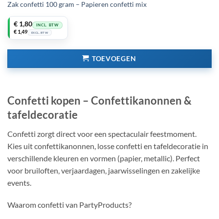
Zak confetti 100 gram – Papieren confetti mix
Oorspronkelijke
Huidige
€
1,80
INCL. BTW
prijs
prijs
€
1,49
EXCL. BTW
was:
is:
€ 2,41.
€ 1,80.
TOEVOEGEN
Confetti kopen – Confettikanonnen &
tafeldecoratie
Confetti zorgt direct voor een spectaculair feestmoment.
Kies uit confettikanonnen, losse confetti en tafeldecoratie in
verschillende kleuren en vormen (papier, metallic). Perfect
voor bruiloften, verjaardagen, jaarwisselingen en zakelijke
events.
Waarom confetti van PartyProducts?