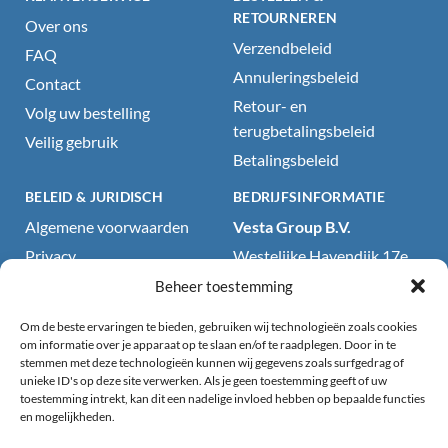
RETOURNEREN
Over ons
Verzendbeleid
FAQ
Annuleringsbeleid
Contact
Retour- en
Volg uw bestelling
terugbetalingsbeleid
Veilig gebruik
Betalingsbeleid
BELEID & JURIDISCH
BEDRIJFSINFORMATIE
Algemene voorwaarden
Vesta Group B.V.
Privacy
Westelijke Havendijk 17e
4703RA Roosendaal, NL
Cookiebeleid
Beheer toestemming
KvK: 71418199
Wettelijke kennisgeving
Om de beste ervaringen te bieden, gebruiken wij technologieën zoals cookies
BTW: NL858707792B01
Website- en
om informatie over je apparaat op te slaan en/of te raadplegen. Door in te
stemmen met deze technologieën kunnen wij gegevens zoals surfgedrag of
productdisclaimer
E-mail:
unieke ID's op deze site verwerken. Als je geen toestemming geeft of uw
sales@partyproducts.be
Productveiligheidsdisclaimer
toestemming intrekt, kan dit een nadelige invloed hebben op bepaalde functies
en mogelijkheden.
en gebruiksrichtlijnen
Telefoon:
+31 165 201 159