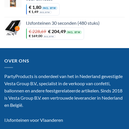
€
1,80
INCL. BTW
€
1,49
EXCL. BTW
IJsfonteinen 30 seconden (480 stuks)
Oorspronkelijke
Huidige
€
228,69
€
204,49
INCL. BTW
prijs
prijs
€
169,00
EXCL. BTW
was:
is:
€ 228,69.
€ 204,49.
OVER ONS
PartyProducts is onderdeel van het in Nederland gevestigde
Vesta Group B.V., specialist in de verkoop van confetti,
ballonnen en andere feestgerelateerde artikelen. Sinds 2018
is Vesta Group B.V. een vertrouwde leverancier in Nederland
en België.
IJsfonteinen voor Vlaanderen