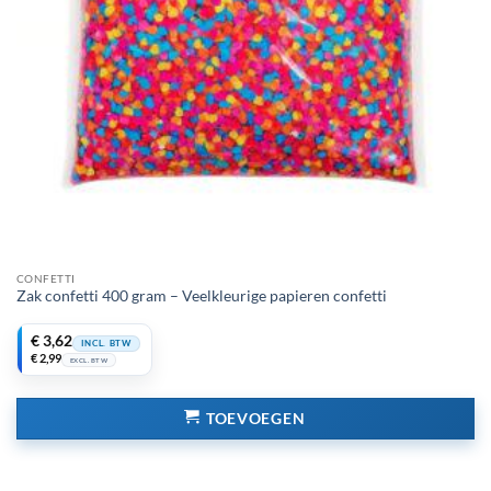
CONFETTI
Zak confetti 400 gram – Veelkleurige papieren confetti
€
3,62
INCL. BTW
€
2,99
EXCL. BTW
TOEVOEGEN