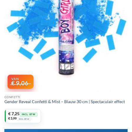
€
9,06
CONFETTI
Gender Reveal Confetti & Mist – Blauw 30 cm | Spectaculair effect
Oorspronkelijke
Huidige
€
7,25
INCL. BTW
prijs
prijs
€
5,99
EXCL. BTW
was:
is:
€ 9,06.
€ 7,25.