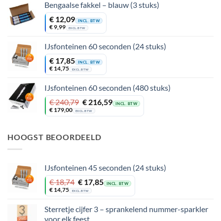
€ 18,14.
€ 12,09.
Bengaalse fakkel – blauw (3 stuks)
€
12,09
INCL. BTW
€
9,99
EXCL. BTW
IJsfonteinen 60 seconden (24 stuks)
€
17,85
INCL. BTW
€
14,75
EXCL. BTW
IJsfonteinen 60 seconden (480 stuks)
Oorspronkelijke
Huidige
€
240,79
€
216,59
INCL. BTW
prijs
prijs
€
179,00
EXCL. BTW
was:
is:
€ 240,79.
€ 216,59.
HOOGST BEOORDEELD
IJsfonteinen 45 seconden (24 stuks)
Oorspronkelijke
Huidige
€
18,74
€
17,85
INCL. BTW
prijs
prijs
€
14,75
EXCL. BTW
was:
is:
€ 18,74.
€ 17,85.
Sterretje cijfer 3 – sprankelend nummer-sparkler
voor elk feest