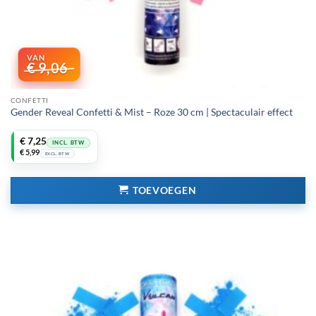
€
9,06
CONFETTI
Gender Reveal Confetti & Mist – Roze 30 cm | Spectaculair effect
Oorspronkelijke
Huidige
€
7,25
INCL. BTW
prijs
prijs
€
5,99
EXCL. BTW
was:
is:
€ 9,06.
€ 7,25.
TOEVOEGEN