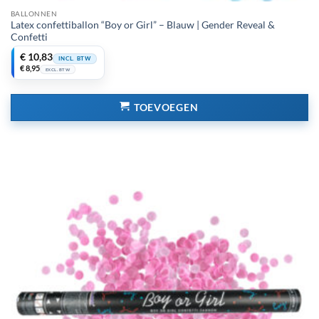
BALLONNEN
Latex confettiballon “Boy or Girl” – Blauw | Gender Reveal &
Confetti
€
10,83
INCL. BTW
€
8,95
EXCL. BTW
TOEVOEGEN