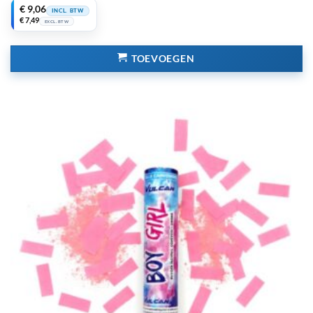
€
9,06
INCL. BTW
€
7,49
EXCL. BTW
TOEVOEGEN