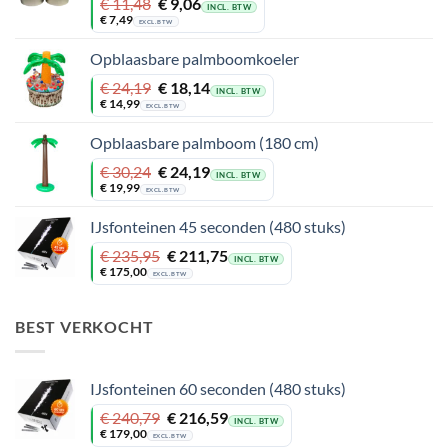
Oorspronkelijke
Huidige
€
11,48
€
9,06
INCL. BTW
prijs
prijs
€
7,49
EXCL. BTW
was:
is:
€ 11,48.
€ 9,06.
Opblaasbare palmboomkoeler
Oorspronkelijke
Huidige
€
24,19
€
18,14
INCL. BTW
prijs
prijs
€
14,99
EXCL. BTW
was:
is:
€ 24,19.
€ 18,14.
Opblaasbare palmboom (180 cm)
Oorspronkelijke
Huidige
€
30,24
€
24,19
INCL. BTW
prijs
prijs
€
19,99
EXCL. BTW
was:
is:
€ 30,24.
€ 24,19.
IJsfonteinen 45 seconden (480 stuks)
Oorspronkelijke
Huidige
€
235,95
€
211,75
INCL. BTW
prijs
prijs
€
175,00
EXCL. BTW
was:
is:
€ 235,95.
€ 211,75.
BEST VERKOCHT
IJsfonteinen 60 seconden (480 stuks)
Oorspronkelijke
Huidige
€
240,79
€
216,59
INCL. BTW
prijs
prijs
€
179,00
EXCL. BTW