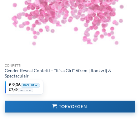
CONFETTI
Gender Reveal Confetti – “It’s a Girl” 60 cm | Rookvrij &
Spectaculair
€
9,06
INCL. BTW
€
7,49
EXCL. BTW
TOEVOEGEN