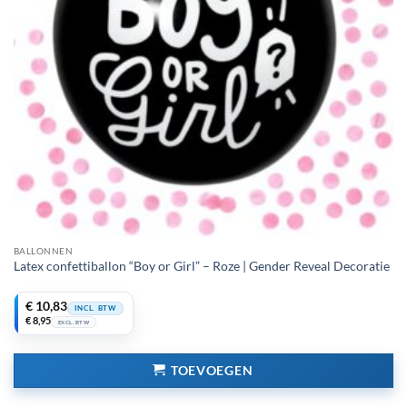
BALLONNEN
Latex confettiballon “Boy or Girl” – Roze | Gender Reveal Decoratie
€
10,83
INCL. BTW
€
8,95
EXCL. BTW
TOEVOEGEN