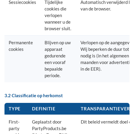
Sessiecookies
Tijdelijke
Automatisch verwijderd bij 
cookies die
van de browser.
verlopen
wanneer u de
browser sluit.
Permanente
Blijven op uw
Verlopen op de aangegeven
cookies
apparaat
Wij beperken de duur tot wa
gedurende
nodig is (in het algemeen m
een vooraf
maanden voor advertentie-i
bepaalde
in de EER).
periode.
3.2 Classificatie op herkomst
TYPE
DEFINITIE
TRANSPARANTIEVERP
First-
Geplaatst door
Dit beleid vermeldt doel en
party
PartyProducts.be