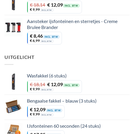
Oorspronkelijke
Huidige
€
18,14
€
12,09
INCL. BTW
prijs
prijs
€
9,99
EXCL. BTW
was:
is:
€ 18,14.
€ 12,09.
Aansteker ijsfonteinen en sterretjes - Creme
Brulee Brander
€
8,46
INCL. BTW
€
6,99
EXCL. BTW
UITGELICHT
Wasfakkel (6 stuks)
Oorspronkelijke
Huidige
€
18,14
€
12,09
INCL. BTW
prijs
prijs
€
9,99
EXCL. BTW
was:
is:
€ 18,14.
€ 12,09.
Bengaalse fakkel – blauw (3 stuks)
€
12,09
INCL. BTW
€
9,99
EXCL. BTW
IJsfonteinen 60 seconden (24 stuks)