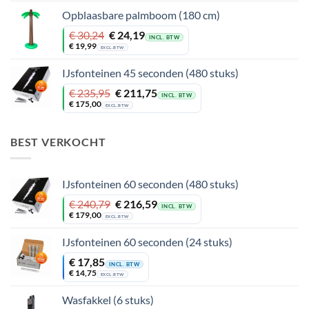
€ 24,19.
€ 18,14.
Opblaasbare palmboom (180 cm)
Oorspronkelijke
Huidige
€
30,24
€
24,19
INCL. BTW
prijs
prijs
€
19,99
EXCL. BTW
was:
is:
€ 30,24.
€ 24,19.
IJsfonteinen 45 seconden (480 stuks)
Oorspronkelijke
Huidige
€
235,95
€
211,75
INCL. BTW
prijs
prijs
€
175,00
EXCL. BTW
was:
is:
€ 235,95.
€ 211,75.
BEST VERKOCHT
IJsfonteinen 60 seconden (480 stuks)
Oorspronkelijke
Huidige
€
240,79
€
216,59
INCL. BTW
prijs
prijs
€
179,00
EXCL. BTW
was:
is:
€ 240,79.
€ 216,59.
IJsfonteinen 60 seconden (24 stuks)
€
17,85
INCL. BTW
€
14,75
EXCL. BTW
Wasfakkel (6 stuks)