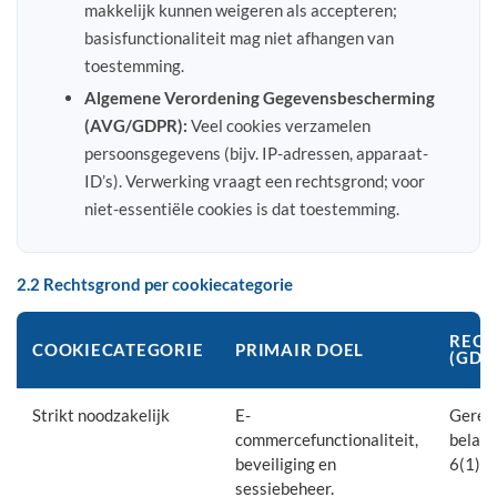
makkelijk kunnen weigeren als accepteren;
basisfunctionaliteit mag niet afhangen van
toestemming.
Algemene Verordening Gegevensbescherming
(AVG/GDPR):
Veel cookies verzamelen
persoonsgegevens (bijv. IP-adressen, apparaat-
ID’s). Verwerking vraagt een rechtsgrond; voor
niet-essentiële cookies is dat toestemming.
2.2 Rechtsgrond per cookiecategorie
REC
COOKIECATEGORIE
PRIMAIR DOEL
(GDP
Strikt noodzakelijk
E-
Gerec
commercefunctionaliteit,
belang
beveiliging en
6(1)(f)
sessiebeheer.