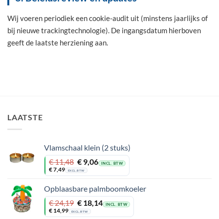
Wij voeren periodiek een cookie-audit uit (minstens jaarlijks of
bij nieuwe trackingtechnologie). De ingangsdatum hierboven
geeft de laatste herziening aan.
LAATSTE
Vlamschaal klein (2 stuks)
Oorspronkelijke
Huidige
€
11,48
€
9,06
INCL. BTW
prijs
prijs
€
7,49
EXCL. BTW
was:
is:
€ 11,48.
€ 9,06.
Opblaasbare palmboomkoeler
Oorspronkelijke
Huidige
€
24,19
€
18,14
INCL. BTW
prijs
prijs
€
14,99
EXCL. BTW
was:
is: