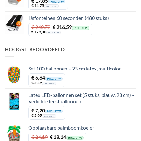
€
17,85
INCL. BTW
€
14,75
EXCL. BTW
IJsfonteinen 60 seconden (480 stuks)
Oorspronkelijke
Huidige
€
240,79
€
216,59
INCL. BTW
prijs
prijs
€
179,00
EXCL. BTW
was:
is:
€ 240,79.
€ 216,59.
HOOGST BEOORDEELD
Set 100 ballonnen – 23 cm latex, multicolor
€
6,64
INCL. BTW
€
5,49
EXCL. BTW
Latex LED-ballonnen set (5 stuks, blauw, 23 cm) –
Verlichte feestballonnen
€
7,20
INCL. BTW
€
5,95
EXCL. BTW
Opblaasbare palmboomkoeler
Oorspronkelijke
Huidige
€
24,19
€
18,14
INCL. BTW