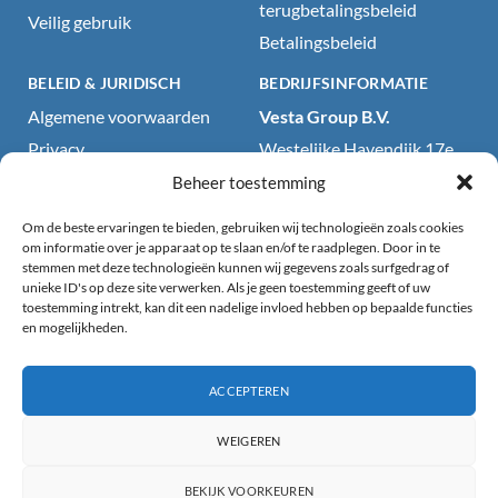
terugbetalingsbeleid
Veilig gebruik
Betalingsbeleid
BELEID & JURIDISCH
BEDRIJFSINFORMATIE
Algemene voorwaarden
Vesta Group B.V.
Privacy
Westelijke Havendijk 17e
4703RA Roosendaal, NL
Cookiebeleid
Beheer toestemming
KvK: 71418199
Wettelijke kennisgeving
Om de beste ervaringen te bieden, gebruiken wij technologieën zoals cookies
BTW: NL858707792B01
Website- en
om informatie over je apparaat op te slaan en/of te raadplegen. Door in te
stemmen met deze technologieën kunnen wij gegevens zoals surfgedrag of
productdisclaimer
E-mail:
unieke ID's op deze site verwerken. Als je geen toestemming geeft of uw
sales@partyproducts.be
Productveiligheidsdisclaimer
toestemming intrekt, kan dit een nadelige invloed hebben op bepaalde functies
en mogelijkheden.
en gebruiksrichtlijnen
Telefoon:
+31 165 201 159
Toegankelijkheidsverklaring
Openingstijden: 09:00–
18:00 (ma–vr)
ACCEPTEREN
(GMT+01:00) Centraal-
WEIGEREN
Europese Standaardtijd
(Amsterdam)
BEKIJK VOORKEUREN