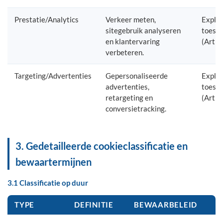
Prestatie/Analytics
Verkeer meten,
Explic
sitegebruik analyseren
toest
en klantervaring
(Artik
verbeteren.
Targeting/Advertenties
Gepersonaliseerde
Explic
advertenties,
toest
retargeting en
(Artik
conversietracking.
3. Gedetailleerde cookieclassificatie en
bewaartermijnen
3.1 Classificatie op duur
TYPE
DEFINITIE
BEWAARBELEID