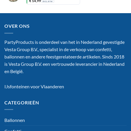
prijs
prijs
€
14,99
EXCL. BTW
was:
is:
€ 24,19.
€ 18,14.
OVER ONS
PartyProducts is onderdeel van het in Nederland gevestigde
Vesta Group B.V., specialist in de verkoop van confetti,
ballonnen en andere feestgerelateerde artikelen. Sinds 2018
is Vesta Group B.V. een vertrouwde leverancier in Nederland
en België.
IJsfonteinen voor Vlaanderen
CATEGORIEËN
Ballonnen