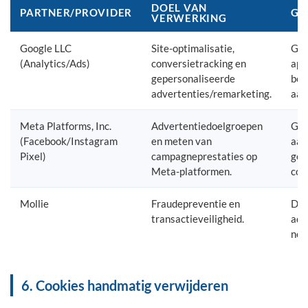
DOEL VAN
PARTNER/PROVIDER
GE
VERWERKING
Google LLC
Site-optimalisatie,
Gea
(Analytics/Ads)
conversietracking en
app
gepersonaliseerde
bez
advertenties/remarketing.
aan
Meta Platforms, Inc.
Advertentiedoelgroepen
Geh
(Facebook/Instagram
en meten van
aan
Pixel)
campagneprestaties op
geb
Meta-platformen.
con
Mollie
Fraudepreventie en
Dev
transactieveiligheid.
adr
noo
6. Cookies handmatig verwijderen