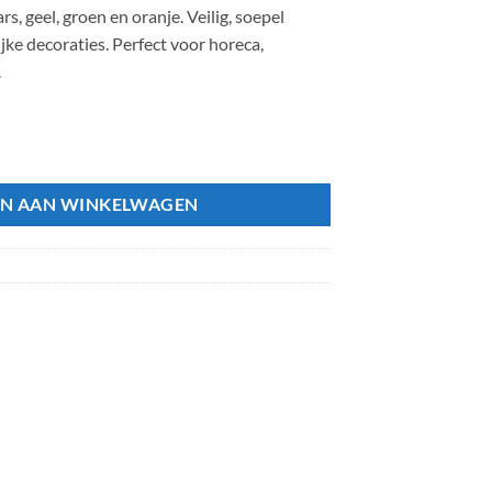
rs, geel, groen en oranje. Veilig, soepel
ijke decoraties. Perfect voor horeca,
.
ige papieren confetti aantal
N AAN WINKELWAGEN