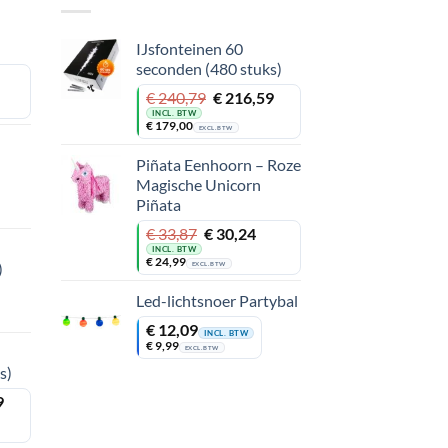
IJsfonteinen 60
seconden (480 stuks)
Oorspronkelijke
Huidige
€
240,79
€
216,59
prijs
prijs
INCL. BTW
€
179,00
was:
is:
EXCL. BTW
€ 240,79.
€ 216,59.
Piñata Eenhoorn – Roze
Magische Unicorn
Piñata
Oorspronkelijke
Huidige
€
33,87
€
30,24
prijs
prijs
INCL. BTW
€
24,99
was:
is:
)
EXCL. BTW
€ 33,87.
€ 30,24.
Led-lichtsnoer Partybal
€
12,09
INCL. BTW
€
9,99
EXCL. BTW
s)
9