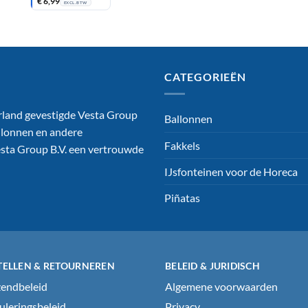
€
6,99
€ 240,79.
€ 216,59.
EXCL. BTW
CATEGORIEËN
rland gevestigde Vesta Group
Ballonnen
ballonnen en andere
Fakkels
Vesta Group B.V. een vertrouwde
IJsfonteinen voor de Horeca
Piñatas
TELLEN & RETOURNEREN
BELEID & JURIDISCH
endbeleid
Algemene voorwaarden
leringsbeleid
Privacy