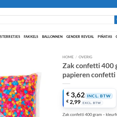
STERRETJES
FAKKELS
BALLONNEN
GENDER REVEAL
PIÑATAS
HOME
/
OVERIG
Zak confetti 400 
papieren confetti
3,62
€
INCL. BTW
€
2,99
EXCL. BTW
Zak confetti 400 gram – kleur