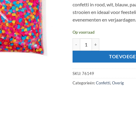
confetti in rood, wit, blauw, paa
strooien en ideaal voor feestel
evenementen en verjaardagen
Op voorraad
Zak confetti 400 gram – Veelkleur
TOEVOEGE
SKU:
76149
Categorieën:
Confetti
,
Overig