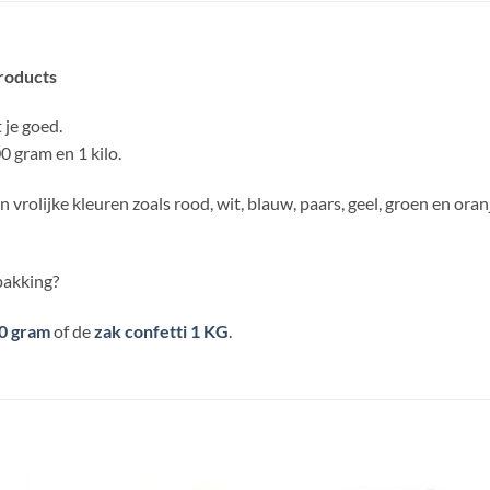
Products
t je goed.
0 gram en 1 kilo.
in vrolijke kleuren zoals rood, wit, blauw, paars, geel, groen en oran
rpakking?
00 gram
of de
zak confetti 1 KG
.