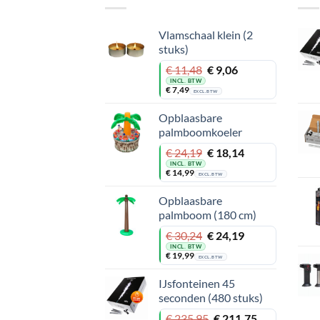
Vlamschaal klein (2
stuks)
Oorspronkelijke
Huidige
€
11,48
€
9,06
prijs
prijs
INCL. BTW
€
7,49
was:
is:
EXCL. BTW
€ 11,48.
€ 9,06.
Opblaasbare
palmboomkoeler
Oorspronkelijke
Huidige
€
24,19
€
18,14
prijs
prijs
INCL. BTW
€
14,99
was:
is:
EXCL. BTW
€ 24,19.
€ 18,14.
Opblaasbare
palmboom (180 cm)
Oorspronkelijke
Huidige
€
30,24
€
24,19
prijs
prijs
INCL. BTW
€
19,99
was:
is:
EXCL. BTW
€ 30,24.
€ 24,19.
IJsfonteinen 45
seconden (480 stuks)
Oorspronkelijke
Huidige
€
235,95
€
211,75