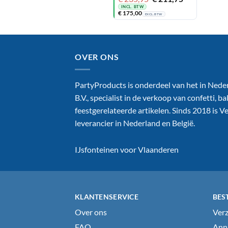
prijs
prijs
INCL. BTW
€
175,00
was:
is:
EXCL. BTW
€ 235,95.
€ 211,75.
OVER ONS
PartyProducts is onderdeel van het in Nede
B.V., specialist in de verkoop van confetti, 
feestgerelateerde artikelen. Sinds 2018 is 
leverancier in Nederland en België.
IJsfonteinen voor Vlaanderen
KLANTENSERVICE
BES
Over ons
Verz
FAQ
Annu