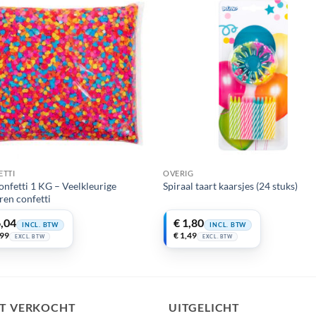
ETTI
OVERIG
onfetti 1 KG – Veelkleurige
Spiraal taart kaarsjes (24 stuks)
ren confetti
,04
€
1,80
INCL. BTW
INCL. BTW
,99
€
1,49
EXCL. BTW
EXCL. BTW
ST VERKOCHT
UITGELICHT