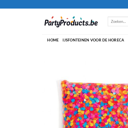
Ga
naar
inhoud
Zoeken
naar:
HOME
IJSFONTEINEN VOOR DE HORECA