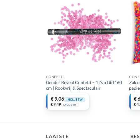
 DE HORECA
CONFETTI
CONF
Jsfonteinen –
Gender Reveal Confetti – “It’s a Girl” 60
Zak c
ks
cm | Rookvrij & Spectaculair
papie
€
9,06
€
6
TW
INCL. BTW
€
7,49
€
4
EXCL. BTW
LAATSTE
BE