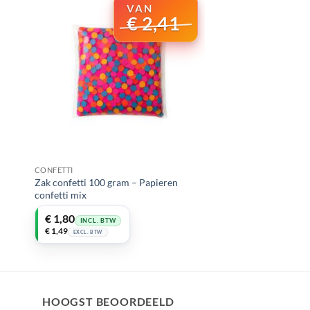
€
2,41
CONFETTI
Zak confetti 100 gram – Papieren
confetti mix
Oorspronkelijke
Huidige
€
1,80
INCL. BTW
prijs
prijs
€
1,49
EXCL. BTW
was:
is:
€ 2,41.
€ 1,80.
HOOGST BEOORDEELD