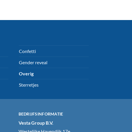
Confetti
Gender reveal
Overig
Sterretjes
BEDRIJFSINFORMATIE
Vesta Group B.V.
Westelijke Havendijk 17e