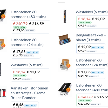
IJsfonteinen 60
Wasfakkel (6 stuks)
seconden (480 stuks)
Oorspronkelijke
Huidige
€
18,14
€
12,09
prijs
prijs
Oorspronkelijke
Huidige
INCL. BTW
€
240,79
€
216,59
€
9,99
was:
is:
EXCL. BTW
prijs
prijs
INCL. BTW
€
179,00
€ 18,14.
€ 12,09.
was:
is:
EXCL. BTW
Bengaalse fakkel –
€ 240,79.
€ 216,59.
IJsfonteinen 60
blauw (3 stuks)
seconden (24 stuks)
€
12,09
INCL. BTW
€
9,99
€
17,85
EXCL. BTW
INCL. BTW
€
14,75
EXCL. BTW
IJsfonteinen 60
Wasfakkel (6 stuks)
seconden (24 stuks
Oorspronkelijke
Huidige
€
18,14
€
12,09
€
17,85
INCL. BTW
prijs
prijs
€
14,75
INCL. BTW
EXCL. BTW
€
9,99
was:
is:
EXCL. BTW
€ 18,14.
€ 12,09.
IJsfonteinen 60
Aansteker ijsfonteinen
seconden (480 stuk
en sterretjes - Creme
Oorspronkelijke
Huidige
€
240,79
€
216,5
Brulee Brander
prijs
prijs
INCL. BTW
€
179,00
€
8,46
was:
is:
EXCL. BTW
INCL. BTW