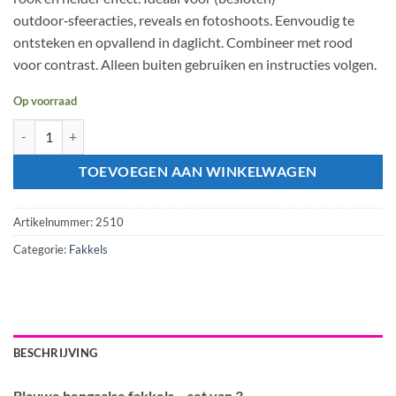
outdoor‑sfeeracties, reveals en fotoshoots. Eenvoudig te
ontsteken en opvallend in daglicht. Combineer met rood
voor contrast. Alleen buiten gebruiken en instructies volgen.
Op voorraad
Bengaalse fakkel – blauw (3 stuks) aantal
TOEVOEGEN AAN WINKELWAGEN
Artikelnummer:
2510
Categorie:
Fakkels
BESCHRIJVING
Blauwe bengaalse fakkels – set van 3