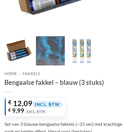
HOME
/
FAKKELS
Bengaalse fakkel – blauw (3 stuks)
€
12,09
INCL. BTW
€
9,99
EXCL. BTW
Set van 3 blauwe bengaalse fakkels (~25 sec) met krachtige
rook en helder effect. Ideaal voor (besloten)