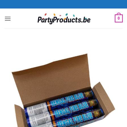
Ga
naar
inhoud
0