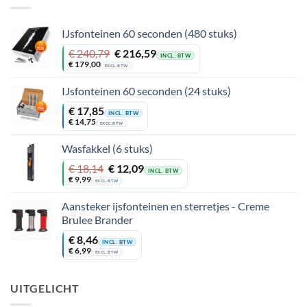
IJsfonteinen 60 seconden (480 stuks)
Oorspronkelijke
Huidige
€
240,79
€
216,59
INCL. BTW
prijs
prijs
€
179,00
EXCL. BTW
was:
is:
€ 240,79.
€ 216,59.
IJsfonteinen 60 seconden (24 stuks)
€
17,85
INCL. BTW
€
14,75
EXCL. BTW
Wasfakkel (6 stuks)
Oorspronkelijke
Huidige
€
18,14
€
12,09
INCL. BTW
prijs
prijs
€
9,99
EXCL. BTW
was:
is:
€ 18,14.
€ 12,09.
Aansteker ijsfonteinen en sterretjes - Creme
Brulee Brander
€
8,46
INCL. BTW
€
6,99
EXCL. BTW
UITGELICHT