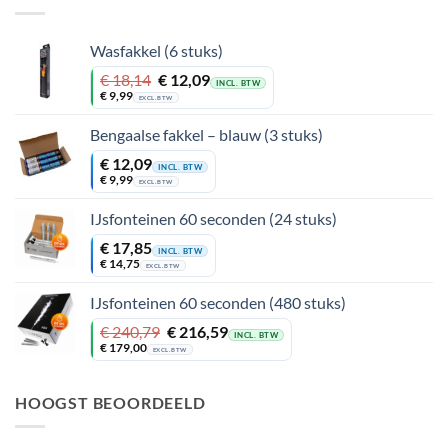
Wasfakkel (6 stuks)
Oorspronkelijke
Huidige
€
18,14
€
12,09
INCL. BTW
prijs
prijs
€
9,99
EXCL. BTW
was:
is:
€ 18,14.
€ 12,09.
Bengaalse fakkel – blauw (3 stuks)
€
12,09
INCL. BTW
€
9,99
EXCL. BTW
IJsfonteinen 60 seconden (24 stuks)
€
17,85
INCL. BTW
€
14,75
EXCL. BTW
IJsfonteinen 60 seconden (480 stuks)
Oorspronkelijke
Huidige
€
240,79
€
216,59
INCL. BTW
prijs
prijs
€
179,00
EXCL. BTW
was:
is:
€ 240,79.
€ 216,59.
HOOGST BEOORDEELD