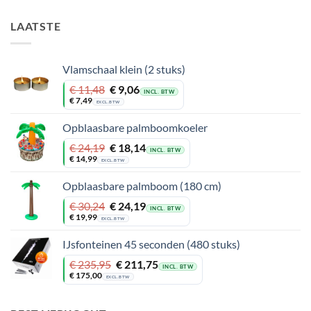
LAATSTE
Vlamschaal klein (2 stuks)
Oorspronkelijke
Huidige
€
11,48
€
9,06
INCL. BTW
prijs
prijs
€
7,49
EXCL. BTW
was:
is:
€ 11,48.
€ 9,06.
Opblaasbare palmboomkoeler
Oorspronkelijke
Huidige
€
24,19
€
18,14
INCL. BTW
prijs
prijs
€
14,99
EXCL. BTW
was:
is:
€ 24,19.
€ 18,14.
Opblaasbare palmboom (180 cm)
Oorspronkelijke
Huidige
€
30,24
€
24,19
INCL. BTW
prijs
prijs
€
19,99
EXCL. BTW
was:
is:
€ 30,24.
€ 24,19.
IJsfonteinen 45 seconden (480 stuks)
Oorspronkelijke
Huidige
€
235,95
€
211,75
INCL. BTW
prijs
prijs
€
175,00
EXCL. BTW
was:
is:
€ 235,95.
€ 211,75.