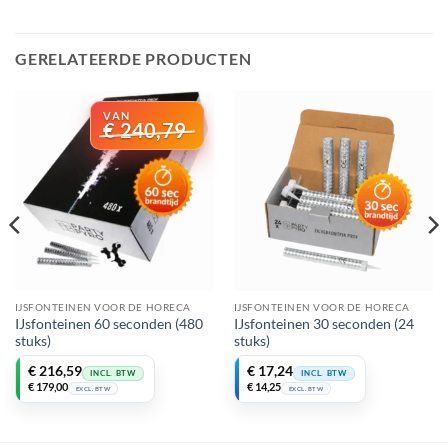
GERELATEERDE PRODUCTEN
€
240,79
IJSFONTEINEN VOOR DE HORECA
IJSFONTEINEN VOOR DE HORECA
IJsfonteinen 60 seconden (480
IJsfonteinen 30 seconden (24
stuks)
stuks)
Oorspronkelijke
Huidige
€
216,59
€
17,24
INCL. BTW
INCL. BTW
prijs
prijs
€
179,00
€
14,25
EXCL. BTW
EXCL. BTW
was:
is:
€ 240,79.
€ 216,59.