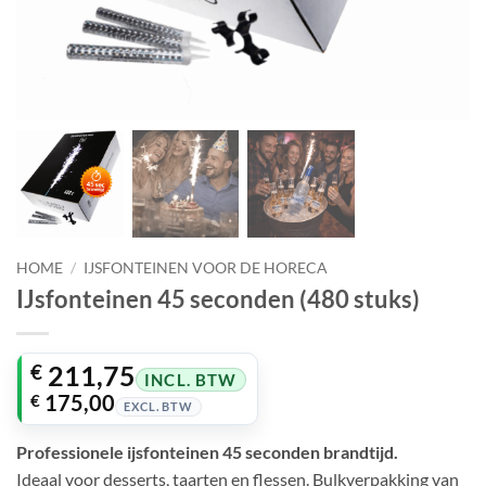
HOME
/
IJSFONTEINEN VOOR DE HORECA
IJsfonteinen 45 seconden (480 stuks)
Oorspronkelijke
Huidige
€
211,75
INCL. BTW
prijs
prijs
€
175,00
EXCL. BTW
was:
is:
Professionele ijsfonteinen 45 seconden brandtijd.
€ 235,95.
€ 211,75.
Ideaal voor desserts, taarten en flessen. Bulkverpakking van