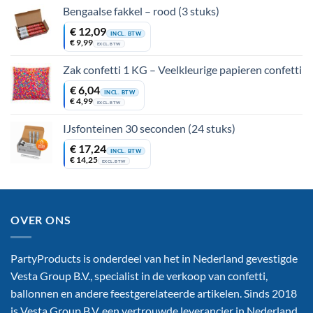
Bengaalse fakkel – rood (3 stuks)
€
12,09
INCL. BTW
€
9,99
EXCL. BTW
Zak confetti 1 KG – Veelkleurige papieren confetti
€
6,04
INCL. BTW
€
4,99
EXCL. BTW
IJsfonteinen 30 seconden (24 stuks)
€
17,24
INCL. BTW
€
14,25
EXCL. BTW
OVER ONS
PartyProducts is onderdeel van het in Nederland gevestigde
Vesta Group B.V., specialist in de verkoop van confetti,
ballonnen en andere feestgerelateerde artikelen. Sinds 2018
is Vesta Group B.V. een vertrouwde leverancier in Nederland