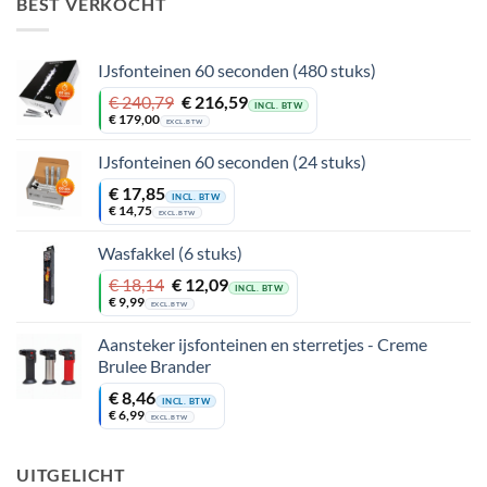
BEST VERKOCHT
IJsfonteinen 60 seconden (480 stuks)
Oorspronkelijke
Huidige
€
240,79
€
216,59
INCL. BTW
prijs
prijs
€
179,00
EXCL. BTW
was:
is:
€ 240,79.
€ 216,59.
IJsfonteinen 60 seconden (24 stuks)
€
17,85
INCL. BTW
€
14,75
EXCL. BTW
Wasfakkel (6 stuks)
Oorspronkelijke
Huidige
€
18,14
€
12,09
INCL. BTW
prijs
prijs
€
9,99
EXCL. BTW
was:
is:
€ 18,14.
€ 12,09.
Aansteker ijsfonteinen en sterretjes - Creme
Brulee Brander
€
8,46
INCL. BTW
€
6,99
EXCL. BTW
UITGELICHT