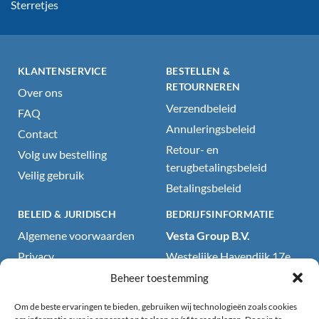
Sterretjes
KLANTENSERVICE
BESTELLEN &
RETOURNEREN
Over ons
Verzendbeleid
FAQ
Annuleringsbeleid
Contact
Retour- en
Volg uw bestelling
terugbetalingsbeleid
Veilig gebruik
Betalingsbeleid
BELEID & JURIDISCH
BEDRIJFSINFORMATIE
Algemene voorwaarden
Vesta Group B.V.
Privacy
Westelijke Havendijk 17e
4703RA Roosendaal, NL
Cookiebeleid
Beheer toestemming
KvK: 71418199
Wettelijke kennisgeving
Om de beste ervaringen te bieden, gebruiken wij technologieën zoals cookies
BTW: NL858707792B01
Website- en