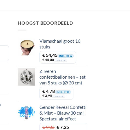
HOOGST BEOORDEELD
Vlamschaal groot 16
stuks
€
54,45
INCL. BTW
€
45,00
EXCL. BTW
Zilveren
confettiballonnen – set
van 5 stuks (Ø 30 cm)
€
4,78
INCL. BTW
€
3,95
EXCL. BTW
)
Gender Reveal Confetti
& Mist – Blauw 30 cm |
Spectaculair effect
Oorspronkelijke
Huidige
€
9,06
€
7,25