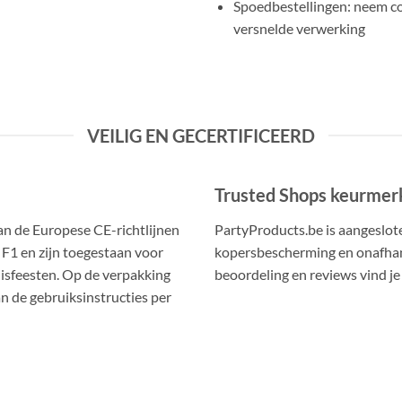
Spoedbestellingen: neem co
versnelde verwerking
VEILIG EN GECERTIFICEERD
Trusted Shops keurmer
an de Europese CE-richtlijnen
PartyProducts.be is aangeslot
 F1 en zijn toegestaan voor
kopersbescherming en onafhan
uisfeesten. Op de verpakking
beoordeling en reviews vind j
n de gebruiksinstructies per