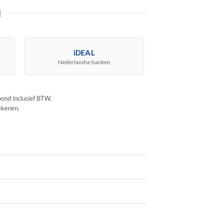
N
iDEAL
Nederlandse banken
oond inclusief BTW.
ekenen.