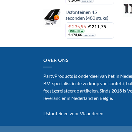
€
19,99
was:
is:
EXCL. BTW
€ 30,24.
€ 24,19.
IJsfonteinen 45
seconden (480 stuks)
Oorspronkelijke
Huidige
€
235,95
€
211,75
prijs
prijs
INCL. BTW
€
175,00
was:
is:
EXCL. BTW
€ 235,95.
€ 211,75.
OVER ONS
PartyProducts is onderdeel van het in Nede
B.V., specialist in de verkoop van confetti, 
feestgerelateerde artikelen. Sinds 2018 is 
leverancier in Nederland en België.
IJsfonteinen voor Vlaanderen