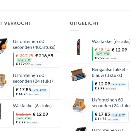
ST VERKOCHT
UITGELICHT
IJsfonteinen 60
Wasfakkel (6 stuks)
seconden (480 stuks)
Oorspronkelijke
Huidige
€
18,14
€
12,09
prijs
prijs
Oorspronkelijke
Huidige
INCL. BTW
€
240,79
€
216,59
€
9,99
was:
is:
EXCL. BTW
prijs
prijs
INCL. BTW
€
179,00
€ 18,14.
€ 12,09.
was:
is:
EXCL. BTW
Bengaalse fakkel –
€ 240,79.
€ 216,59.
IJsfonteinen 60
blauw (3 stuks)
seconden (24 stuks)
€
12,09
INCL. BTW
€
9,99
€
17,85
EXCL. BTW
INCL. BTW
€
14,75
EXCL. BTW
IJsfonteinen 60
Wasfakkel (6 stuks)
seconden (24 stuks
Oorspronkelijke
Huidige
€
18,14
€
12,09
€
17,85
INCL. BTW
prijs
prijs
€
14,75
INCL. BTW
EXCL. BTW
€
9,99
was:
is:
EXCL. BTW
€ 18,14.
€ 12,09.
IJsfonteinen 60