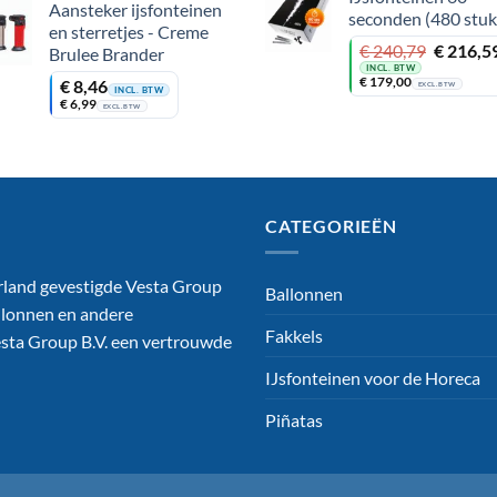
Aansteker ijsfonteinen
seconden (480 stuk
en sterretjes - Creme
Oorspronkelijke
Huidige
€
240,79
€
216,5
Brulee Brander
prijs
prijs
INCL. BTW
€
179,00
€
8,46
was:
is:
EXCL. BTW
INCL. BTW
€
6,99
€ 240,79.
€ 216,59.
EXCL. BTW
CATEGORIEËN
rland gevestigde Vesta Group
Ballonnen
ballonnen en andere
Fakkels
Vesta Group B.V. een vertrouwde
IJsfonteinen voor de Horeca
Piñatas