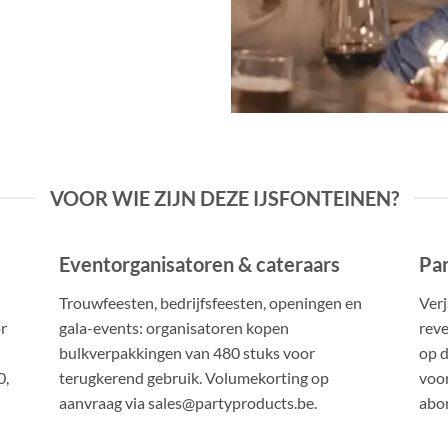
VOOR WIE ZIJN DEZE IJSFONTEINEN?
Eventorganisatoren & cateraars
Par
Trouwfeesten, bedrijfsfeesten, openingen en
Verj
r
gala-events: organisatoren kopen
reve
bulkverpakkingen van 480 stuks voor
op d
0,
terugkerend gebruik. Volumekorting op
voor
aanvraag via sales@partyproducts.be.
abon