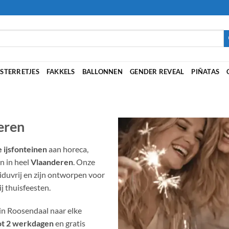
STERRETJES
FAKKELS
BALLONNEN
GENDER REVEAL
PIÑATAS
eren
 ijsfonteinen
aan horeca,
n in heel
Vlaanderen
. Onze
iduvrij en zijn ontworpen voor
ij thuisfeesten.
in Roosendaal naar elke
ot 2 werkdagen
en gratis