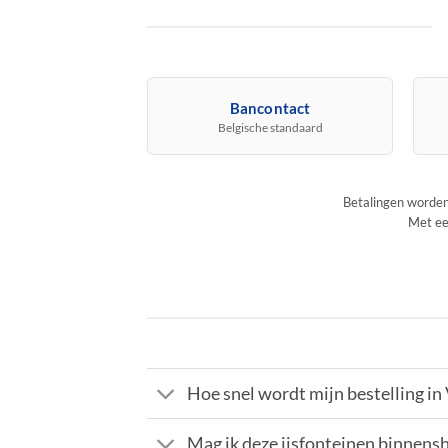
Bancontact
Belgische standaard
Betalingen worden
Met ee
Hoe snel wordt mijn bestelling in
Mag ik deze ijsfonteinen binnens