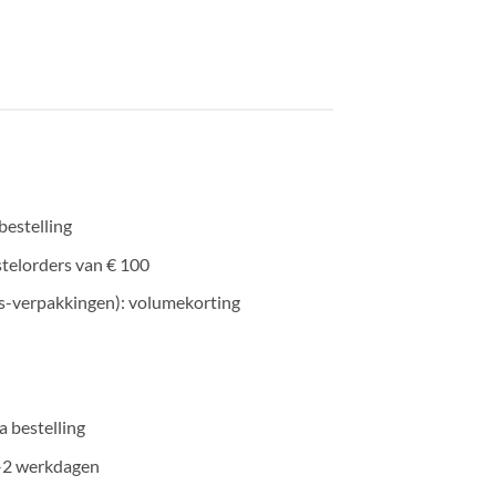
bestelling
stelorders van € 100
s-verpakkingen): volumekorting
 bestelling
1–2 werkdagen