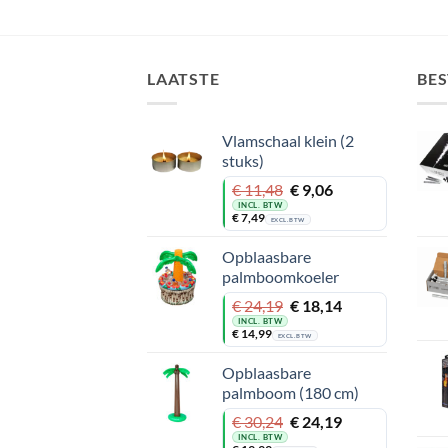
LAATSTE
BE
Vlamschaal klein (2
stuks)
Oorspronkelijke
Huidige
€
11,48
€
9,06
prijs
prijs
INCL. BTW
€
7,49
was:
is:
EXCL. BTW
€ 11,48.
€ 9,06.
Opblaasbare
palmboomkoeler
Oorspronkelijke
Huidige
€
24,19
€
18,14
prijs
prijs
INCL. BTW
€
14,99
was:
is:
EXCL. BTW
€ 24,19.
€ 18,14.
Opblaasbare
palmboom (180 cm)
Oorspronkelijke
Huidige
€
30,24
€
24,19
prijs
prijs
INCL. BTW