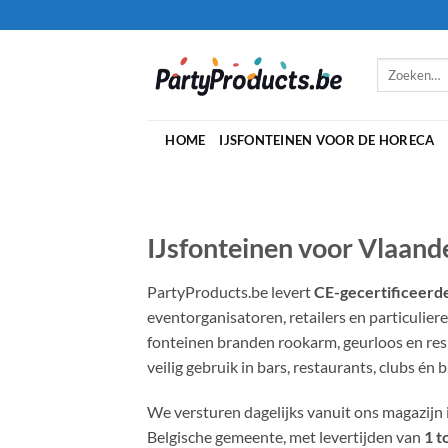
Ga
naar
inhoud
Zoeken
naar:
HOME
IJSFONTEINEN VOOR DE HORECA
IJsfonteinen voor Vlaand
PartyProducts.be levert
CE-gecertificeerde
eventorganisatoren, retailers en particuliere
fonteinen branden rookarm, geurloos en res
veilig gebruik in bars, restaurants, clubs én b
We versturen dagelijks vanuit ons magazijn 
Belgische gemeente, met levertijden van
1 t