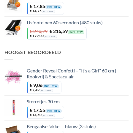
€
17,85
INCL. BTW
€
14,75
EXCL. BTW
IJsfonteinen 60 seconden (480 stuks)
Oorspronkelijke
Huidige
€
240,79
€
216,59
INCL. BTW
prijs
prijs
€
179,00
EXCL. BTW
was:
is:
€ 240,79.
€ 216,59.
HOOGST BEOORDEELD
Gender Reveal Confetti – “It’s a Girl” 60 cm |
Rookvrij & Spectaculair
€
9,06
INCL. BTW
€
7,49
EXCL. BTW
Sterretjes 30 cm
€
17,55
INCL. BTW
€
14,50
EXCL. BTW
Bengaalse fakkel – blauw (3 stuks)