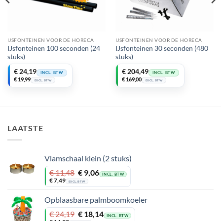
IJSFONTEINEN VOOR DE HORECA
IJSFONTEINEN VOOR DE HORECA
IJsfonteinen 100 seconden (24
IJsfonteinen 30 seconden (480
stuks)
stuks)
Oorspronkelijke
Huidige
€
24,19
€
204,49
INCL. BTW
INCL. BTW
prijs
prijs
€
19,99
€
169,00
EXCL. BTW
EXCL. BTW
was:
is:
€ 228,69.
€ 204,49.
LAATSTE
Vlamschaal klein (2 stuks)
Oorspronkelijke
Huidige
€
11,48
€
9,06
INCL. BTW
prijs
prijs
€
7,49
EXCL. BTW
was:
is:
€ 11,48.
€ 9,06.
Opblaasbare palmboomkoeler
Oorspronkelijke
Huidige
€
24,19
€
18,14
INCL. BTW