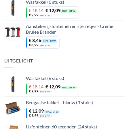
Wasfakkel (6 stuks)
Oorspronkelijke
Huidige
€
18,14
€
12,09
INCL. BTW
prijs
prijs
€
9,99
EXCL. BTW
was:
is:
€ 18,14.
€ 12,09.
Aansteker ijsfonteinen en sterretjes - Creme
Brulee Brander
€
8,46
INCL. BTW
€
6,99
EXCL. BTW
UITGELICHT
Wasfakkel (6 stuks)
Oorspronkelijke
Huidige
€
18,14
€
12,09
INCL. BTW
prijs
prijs
€
9,99
EXCL. BTW
was:
is:
€ 18,14.
€ 12,09.
Bengaalse fakkel – blauw (3 stuks)
€
12,09
INCL. BTW
€
9,99
EXCL. BTW
IJsfonteinen 60 seconden (24 stuks)