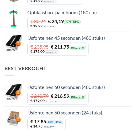
prijs
prijs
€
14,99
EXCL. BTW
was:
is:
€ 24,19.
€ 18,14.
Opblaasbare palmboom (180 cm)
Oorspronkelijke
Huidige
€
30,24
€
24,19
INCL. BTW
prijs
prijs
€
19,99
EXCL. BTW
was:
is:
€ 30,24.
€ 24,19.
IJsfonteinen 45 seconden (480 stuks)
Oorspronkelijke
Huidige
€
235,95
€
211,75
INCL. BTW
prijs
prijs
€
175,00
EXCL. BTW
was:
is:
€ 235,95.
€ 211,75.
BEST VERKOCHT
IJsfonteinen 60 seconden (480 stuks)
Oorspronkelijke
Huidige
€
240,79
€
216,59
INCL. BTW
prijs
prijs
€
179,00
EXCL. BTW
was:
is:
€ 240,79.
€ 216,59.
IJsfonteinen 60 seconden (24 stuks)
€
17,85
INCL. BTW
€
14,75
EXCL. BTW