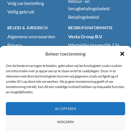
Retour- en
Volg uw bestelling
terugbetalingsbeleid
Veilig gebruik
Betalingsbeleid
BELEID & JURIDISCH
BEDRIJFSINFORMATIE
Algemene voorwaarden
Vesta Group B.V.
Privacy
Westelijke Havendijk 17e
4703RA Roosendaal, NL
Cookiebeleid
Beheer toestemming
KvK: 71418199
Wettelijke kennisgeving
Om de beste ervaringen te bieden, gebruiken wij technologieën zoals cookies
BTW: NL858707792B01
Website- en
om informatie over je apparaat op te slaan en/of te raadplegen. Door in te
stemmen met deze technologieën kunnen wij gegevens zoals surfgedrag of
productdisclaimer
E-mail:
unieke ID's op deze site verwerken. Als je geen toestemming geeft of uw
sales@partyproducts.be
Productveiligheidsdisclaimer
toestemming intrekt, kan dit een nadelige invloed hebben op bepaalde functies
en mogelijkheden.
en gebruiksrichtlijnen
Telefoon:
+31 165 201 159
Toegankelijkheidsverklaring
Openingstijden: 09:00–
18:00 (ma–vr)
ACCEPTEREN
(GMT+01:00) Centraal-
WEIGEREN
Europese Standaardtijd