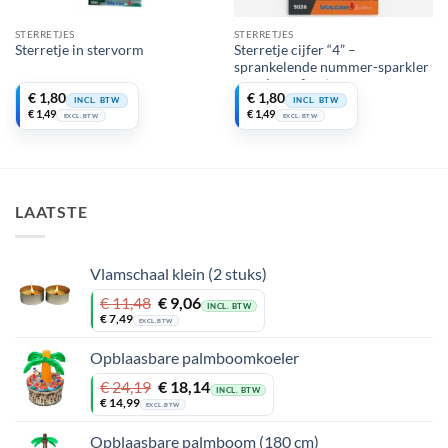
STERRETJES
STERRETJES
Sterretje in stervorm
Sterretje cijfer “4” –
sprankelende nummer-sparkler
voor jouw feest
€
1,80
€
1,80
INCL. BTW
INCL. BTW
€
1,49
€
1,49
EXCL. BTW
EXCL. BTW
LAATSTE
Vlamschaal klein (2 stuks)
Oorspronkelijke
Huidige
€
11,48
€
9,06
INCL. BTW
prijs
prijs
€
7,49
EXCL. BTW
was:
is:
€ 11,48.
€ 9,06.
Opblaasbare palmboomkoeler
Oorspronkelijke
Huidige
€
24,19
€
18,14
INCL. BTW
prijs
prijs
€
14,99
EXCL. BTW
was:
is:
€ 24,19.
€ 18,14.
Opblaasbare palmboom (180 cm)