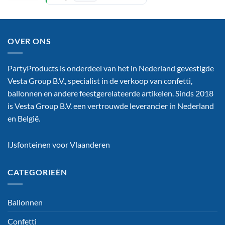
was:
is:
€ 235,95.
€ 211,75.
OVER ONS
PartyProducts is onderdeel van het in Nederland gevestigde
Vesta Group B.V., specialist in de verkoop van confetti,
ballonnen en andere feestgerelateerde artikelen. Sinds 2018
is Vesta Group B.V. een vertrouwde leverancier in Nederland
en België.
IJsfonteinen voor Vlaanderen
CATEGORIEËN
Ballonnen
Confetti