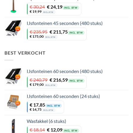
Oorspronkelijke
Huidige
€
30,24
€
24,19
INCL. BTW
prijs
prijs
€
19,99
EXCL. BTW
was:
is:
€ 30,24.
€ 24,19.
IJsfonteinen 45 seconden (480 stuks)
Oorspronkelijke
Huidige
€
235,95
€
211,75
INCL. BTW
prijs
prijs
€
175,00
EXCL. BTW
was:
is:
€ 235,95.
€ 211,75.
BEST VERKOCHT
IJsfonteinen 60 seconden (480 stuks)
Oorspronkelijke
Huidige
€
240,79
€
216,59
INCL. BTW
prijs
prijs
€
179,00
EXCL. BTW
was:
is:
€ 240,79.
€ 216,59.
IJsfonteinen 60 seconden (24 stuks)
€
17,85
INCL. BTW
€
14,75
EXCL. BTW
Wasfakkel (6 stuks)
Oorspronkelijke
Huidige
€
18,14
€
12,09
INCL. BTW