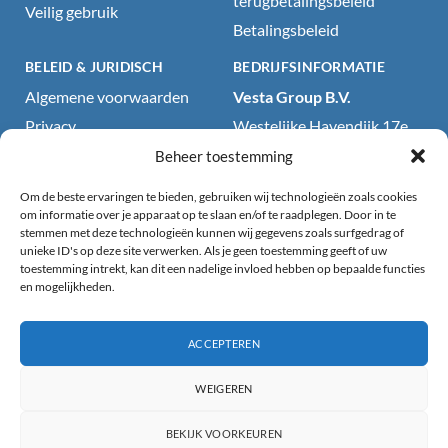
terugbetalingsbeleid
Veilig gebruik
Betalingsbeleid
BELEID & JURIDISCH
BEDRIJFSINFORMATIE
Algemene voorwaarden
Vesta Group B.V.
Privacy
Westelijke Havendijk 17e
4703RA Roosendaal, NL
Cookiebeleid
Beheer toestemming
KvK: 71418199
Wettelijke kennisgeving
Om de beste ervaringen te bieden, gebruiken wij technologieën zoals cookies
BTW: NL858707792B01
Website- en
om informatie over je apparaat op te slaan en/of te raadplegen. Door in te
stemmen met deze technologieën kunnen wij gegevens zoals surfgedrag of
productdisclaimer
E-mail:
unieke ID's op deze site verwerken. Als je geen toestemming geeft of uw
sales@partyproducts.be
Productveiligheidsdisclaimer
toestemming intrekt, kan dit een nadelige invloed hebben op bepaalde functies
en mogelijkheden.
en gebruiksrichtlijnen
Telefoon:
+31 165 201 159
Toegankelijkheidsverklaring
Openingstijden: 09:00–
18:00 (ma–vr)
ACCEPTEREN
(GMT+01:00) Centraal-
WEIGEREN
Europese Standaardtijd
(Amsterdam)
BEKIJK VOORKEUREN