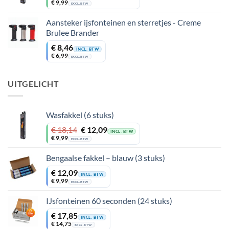
prijs
prijs
€
9,99
EXCL. BTW
was:
is:
€ 18,14.
€ 12,09.
Aansteker ijsfonteinen en sterretjes - Creme
Brulee Brander
€
8,46
INCL. BTW
€
6,99
EXCL. BTW
UITGELICHT
Wasfakkel (6 stuks)
Oorspronkelijke
Huidige
€
18,14
€
12,09
INCL. BTW
prijs
prijs
€
9,99
EXCL. BTW
was:
is:
€ 18,14.
€ 12,09.
Bengaalse fakkel – blauw (3 stuks)
€
12,09
INCL. BTW
€
9,99
EXCL. BTW
IJsfonteinen 60 seconden (24 stuks)
€
17,85
INCL. BTW
€
14,75
EXCL. BTW