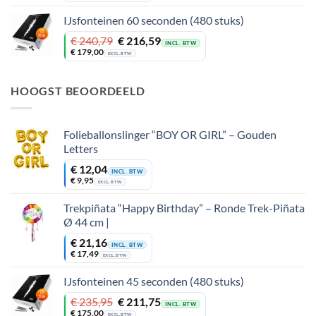
IJsfonteinen 60 seconden (480 stuks)
Oorspronkelijke
Huidige
€
240,79
€
216,59
INCL. BTW
prijs
prijs
€
179,00
EXCL. BTW
was:
is:
€ 240,79.
€ 216,59.
HOOGST BEOORDEELD
Folieballonslinger “BOY OR GIRL” – Gouden
Letters
€
12,04
INCL. BTW
€
9,95
EXCL. BTW
Trekpiñata “Happy Birthday” – Ronde Trek-Piñata
Ø 44 cm |
€
21,16
INCL. BTW
€
17,49
EXCL. BTW
IJsfonteinen 45 seconden (480 stuks)
Oorspronkelijke
Huidige
€
235,95
€
211,75
INCL. BTW
prijs
prijs
€
175,00
EXCL. BTW