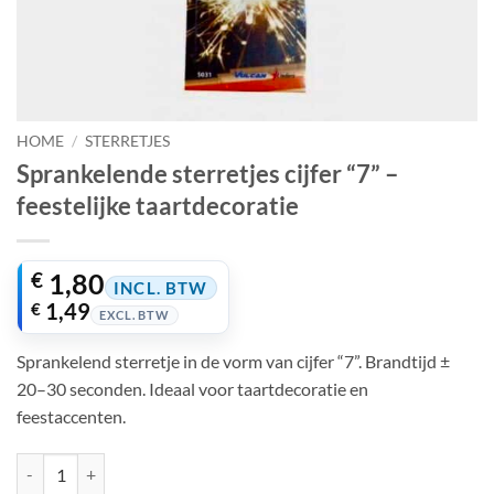
HOME
/
STERRETJES
Sprankelende sterretjes cijfer “7” –
feestelijke taartdecoratie
€
1,80
INCL. BTW
€
1,49
EXCL. BTW
Sprankelend sterretje in de vorm van cijfer “7”. Brandtijd ±
20–30 seconden. Ideaal voor taartdecoratie en
feestaccenten.
Sprankelende sterretjes cijfer “7” – feestelijke taartdecoratie aantal