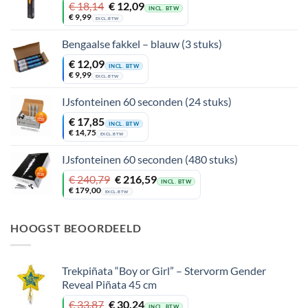
Oorspronkelijke
Huidige
€
18,14
€
12,09
INCL. BTW
prijs
prijs
€
9,99
EXCL. BTW
was:
is:
€ 18,14.
€ 12,09.
Bengaalse fakkel – blauw (3 stuks)
€
12,09
INCL. BTW
€
9,99
EXCL. BTW
IJsfonteinen 60 seconden (24 stuks)
€
17,85
INCL. BTW
€
14,75
EXCL. BTW
IJsfonteinen 60 seconden (480 stuks)
Oorspronkelijke
Huidige
€
240,79
€
216,59
INCL. BTW
prijs
prijs
€
179,00
EXCL. BTW
was:
is:
€ 240,79.
€ 216,59.
HOOGST BEOORDEELD
Trekpiñata “Boy or Girl” – Stervorm Gender
Reveal Piñata 45 cm
Oorspronkelijke
Huidige
€
33,87
€
30,24
INCL. BTW