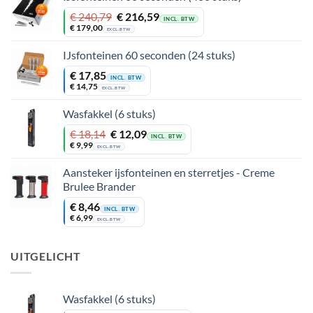
Oorspronkelijke
Huidige
€
240,79
€
216,59
INCL. BTW
prijs
prijs
€
179,00
EXCL. BTW
was:
is:
€ 240,79.
€ 216,59.
IJsfonteinen 60 seconden (24 stuks)
€
17,85
INCL. BTW
€
14,75
EXCL. BTW
Wasfakkel (6 stuks)
Oorspronkelijke
Huidige
€
18,14
€
12,09
INCL. BTW
prijs
prijs
€
9,99
EXCL. BTW
was:
is:
€ 18,14.
€ 12,09.
Aansteker ijsfonteinen en sterretjes - Creme
Brulee Brander
€
8,46
INCL. BTW
€
6,99
EXCL. BTW
UITGELICHT
Wasfakkel (6 stuks)