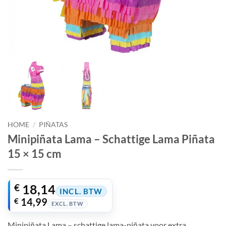
HOME
/
PIÑATAS
Minipiñata Lama – Schattige Lama Piñata
15 × 15 cm
€
18,14
INCL. BTW
€
14,99
EXCL. BTW
Minipiñata Lama – schattige lama-piñata voor extra