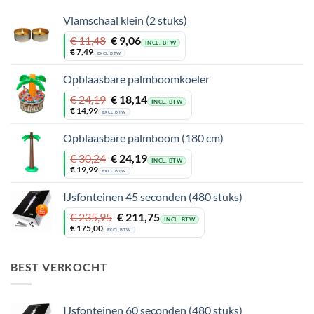
Vlamschaal klein (2 stuks)
Oorspronkelijke
Huidige
€
11,48
€
9,06
INCL. BTW
prijs
prijs
€
7,49
EXCL. BTW
was:
is:
€ 11,48.
€ 9,06.
Opblaasbare palmboomkoeler
Oorspronkelijke
Huidige
€
24,19
€
18,14
INCL. BTW
prijs
prijs
€
14,99
EXCL. BTW
was:
is:
€ 24,19.
€ 18,14.
Opblaasbare palmboom (180 cm)
Oorspronkelijke
Huidige
€
30,24
€
24,19
INCL. BTW
prijs
prijs
€
19,99
EXCL. BTW
was:
is:
€ 30,24.
€ 24,19.
IJsfonteinen 45 seconden (480 stuks)
Oorspronkelijke
Huidige
€
235,95
€
211,75
INCL. BTW
prijs
prijs
€
175,00
EXCL. BTW
was:
is:
€ 235,95.
€ 211,75.
BEST VERKOCHT
IJsfonteinen 60 seconden (480 stuks)