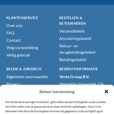
KLANTENSERVICE
BESTELLEN &
RETOURNEREN
Over ons
Verzendbeleid
FAQ
Annuleringsbeleid
Contact
Retour- en
Volg uw bestelling
terugbetalingsbeleid
Veilig gebruik
Betalingsbeleid
BELEID & JURIDISCH
BEDRIJFSINFORMATIE
Algemene voorwaarden
Vesta Group B.V.
Privacy
Westelijke Havendijk 17e
4703RA Roosendaal, NL
Cookiebeleid
Beheer toestemming
KvK: 71418199
Wettelijke kennisgeving
Om de beste ervaringen te bieden, gebruiken wij technologieën zoals cookies
BTW: NL858707792B01
Website- en
om informatie over je apparaat op te slaan en/of te raadplegen. Door in te
stemmen met deze technologieën kunnen wij gegevens zoals surfgedrag of
productdisclaimer
E-mail: